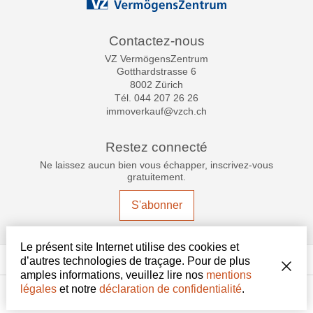
Contactez-nous
VZ VermögensZentrum
Gotthardstrasse 6
8002 Zürich
Tél.
044 207 26 26
immoverkauf@vzch.ch
Restez connecté
Ne laissez aucun bien vous échapper, inscrivez-vous
gratuitement.
S'abonner
Le présent site Internet utilise des cookies et
®
Logiciel Immomig
2004-2026 par IMMOMIG SA | Tous droits réservés |
d’autres technologies de traçage. Pour de plus
Nos annonces sur
dreamo.ch
amples informations, veuillez lire nos
mentions
légales
et notre
déclaration de confidentialité
.