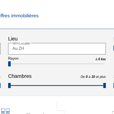
ffres immobilières
Lieu
NPA Localité
Rayon
à
0 km
Chambres
s
De
0
à
10
et plus