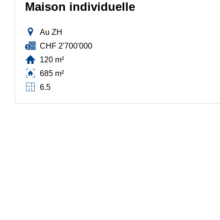
Maison individuelle
Au ZH
CHF 2'700'000
120 m²
685 m²
6.5