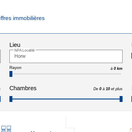
ffres immobilières
Lieu
NPA Localité
Rayon
à
0 km
Chambres
s
De
0
à
10
et plus