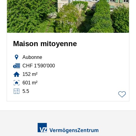
Maison mitoyenne
Aubonne
CHF 1'590'000
152 m²
601 m²
5.5