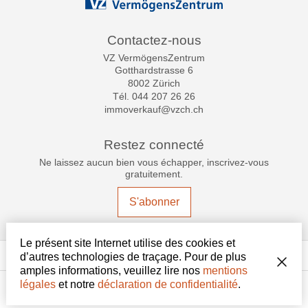
Contactez-nous
VZ VermögensZentrum
Gotthardstrasse 6
8002 Zürich
Tél.
044 207 26 26
immoverkauf@vzch.ch
Restez connecté
Ne laissez aucun bien vous échapper, inscrivez-vous
gratuitement.
S'abonner
Le présent site Internet utilise des cookies et
®
Logiciel Immomig
2004-2026 par IMMOMIG SA | Tous droits réservés |
d’autres technologies de traçage. Pour de plus
Nos annonces sur
dreamo.ch
amples informations, veuillez lire nos
mentions
légales
et notre
déclaration de confidentialité
.