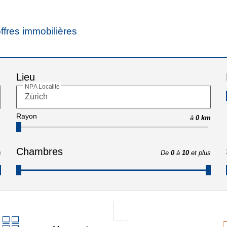
ffres immobilières
Lieu
NPA Localité
Rayon
à
0 km
Chambres
s
De
0
à
10
et plus