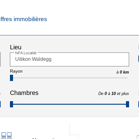
ffres immobilières
Lieu
NPA Localité
Rayon
à
0 km
Chambres
s
De
0
à
10
et plus