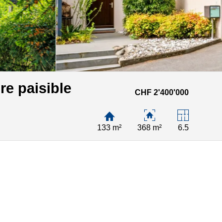
re paisible
CHF 2'400'000
133 m²
368 m²
6.5