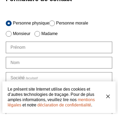
Personne physique
Personne morale
Monsieur
Madame
Prénom
Nom
Société
facultatif
Le présent site Internet utilise des cookies et
Adresse
facultatif
d’autres technologies de traçage. Pour de plus
amples informations, veuillez lire nos
mentions
légales
et notre
déclaration de confidentialité
.
NPA
facultatif