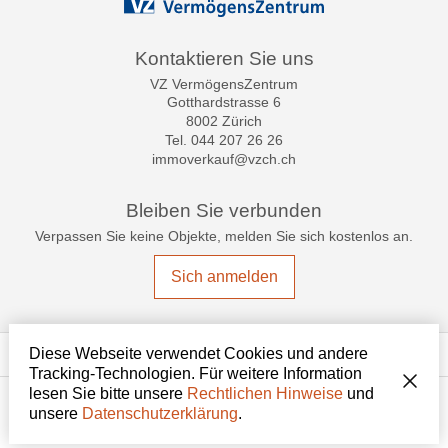
Kontaktieren Sie uns
VZ VermögensZentrum
Gotthardstrasse 6
8002 Zürich
Tel.
044 207 26 26
immoverkauf@vzch.ch
Bleiben Sie verbunden
Verpassen Sie keine Objekte, melden Sie sich kostenlos an.
Sich anmelden
®
Software Immomig
2004-2026, IMMOMIG AG | Alle Rechte vorbehalten |
Diese Webseite verwendet Cookies und andere
Unsere Inserate auf
dreamo.ch
Tracking-Technologien. Für weitere Information
lesen Sie bitte unsere
Rechtlichen Hinweise
und
unsere
Datenschutzerklärung
.