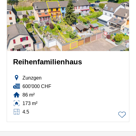
Reihenfamilienhaus
Zunzgen
600'000 CHF
86 m²
173 m²
4.5