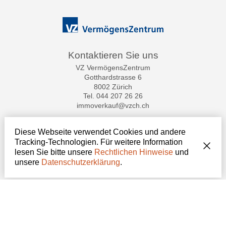
Kontaktieren Sie uns
VZ VermögensZentrum
Gotthardstrasse 6
8002 Zürich
Tel.
044 207 26 26
immoverkauf@vzch.ch
Bleiben Sie verbunden
Diese Webseite verwendet Cookies und andere
Tracking-Technologien. Für weitere Information
Verpassen Sie keine Objekte, melden Sie sich kostenlos an.
lesen Sie bitte unsere
Rechtlichen Hinweise
und
unsere
Datenschutzerklärung
.
Sich anmelden
®
Software Immomig
2004-2026, IMMOMIG AG | Alle Rechte vorbehalten |
Unsere Inserate auf
dreamo.ch