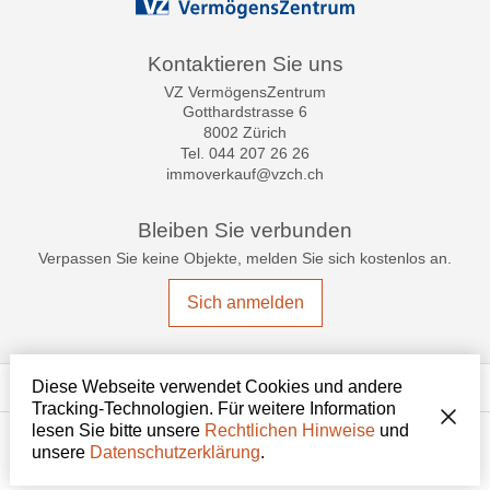
Kontaktieren Sie uns
VZ VermögensZentrum
Gotthardstrasse 6
8002 Zürich
Tel.
044 207 26 26
immoverkauf@vzch.ch
Bleiben Sie verbunden
Verpassen Sie keine Objekte, melden Sie sich kostenlos an.
Sich anmelden
®
Software Immomig
2004-2026, IMMOMIG AG | Alle Rechte vorbehalten |
Diese Webseite verwendet Cookies und andere
Unsere Inserate auf
dreamo.ch
Tracking-Technologien. Für weitere Information
lesen Sie bitte unsere
Rechtlichen Hinweise
und
unsere
Datenschutzerklärung
.