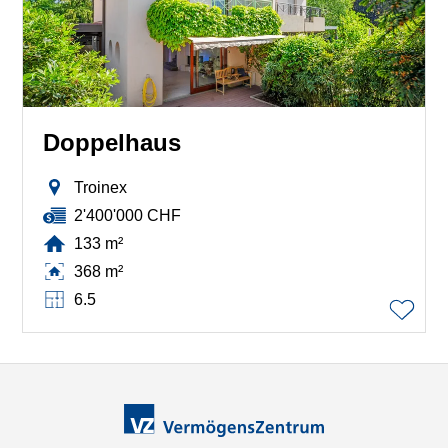
Doppelhaus
Troinex
2'400'000 CHF
133 m²
368 m²
6.5