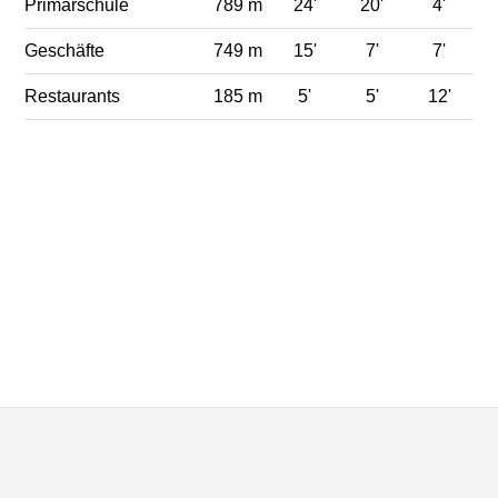
Primarschule
789 m
24'
20'
4'
Geschäfte
749 m
15'
7'
7'
Restaurants
185 m
5'
5'
12'