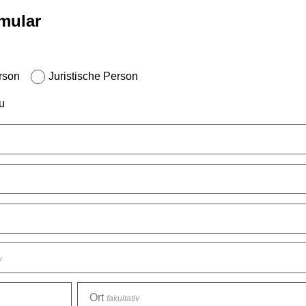
mular
rson
Juristische Person
u
v
Ort
fakultativ