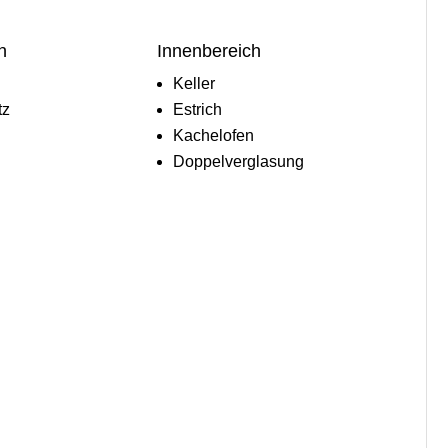
h
Innenbereich
Keller
tz
Estrich
Kachelofen
Doppelverglasung