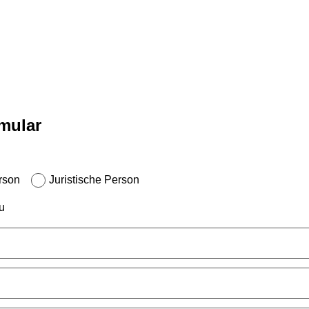
mular
rson
Juristische Person
u