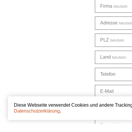
Firma
fakultativ
Adresse
fakultati
PLZ
fakultativ
Land
fakultativ
Telefon
E-Mail
Diese Webseite verwendet Cookies und andere Tracking-T
Woher kennen
Datenschutzerklärung
.
Bemerkung
faku