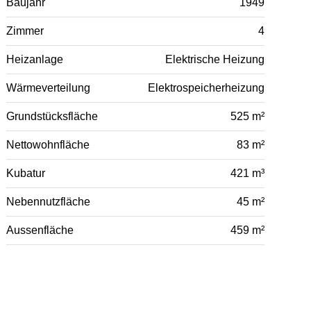
Baujahr
1949
Zimmer
4
Heizanlage
Elektrische Heizung
Wärmeverteilung
Elektrospeicherheizung
Grundstücksfläche
525 m²
Nettowohnfläche
83 m²
Kubatur
421 m³
Nebennutzfläche
45 m²
Aussenfläche
459 m²