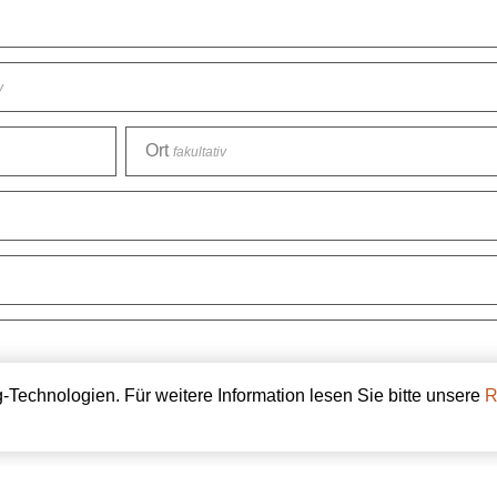
v
Ort
fakultativ
echnologien. Für weitere Information lesen Sie bitte unsere
R
 Sie uns?
fakultativ
ltativ